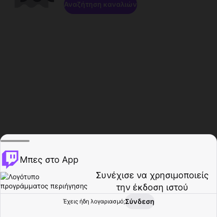
Αναζήτηση καναλιών
Μπες στο App
Συνέχισε να χρησιμοποιείς
την έκδοση ιστού
Σύνδεση
Έχεις ήδη λογαριασμό;
Αρχική σελίδα
Περιήγηση
Δραστηριότητα
Προφίλ