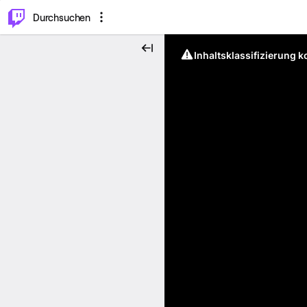
.
⌥
P
Durchsuchen
Inhaltsklassifizierung 