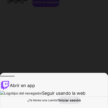
Explorar canales
Abrir en app
Seguir usando la web
Iniciar sesión
Página del
¿Ya tienes una cuenta?
Explorar
Actividad
Perfil
Creador