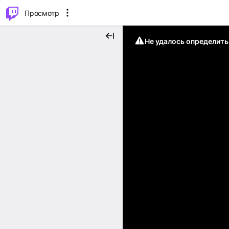
.
⌥
P
Просмотр
Не удалось определит