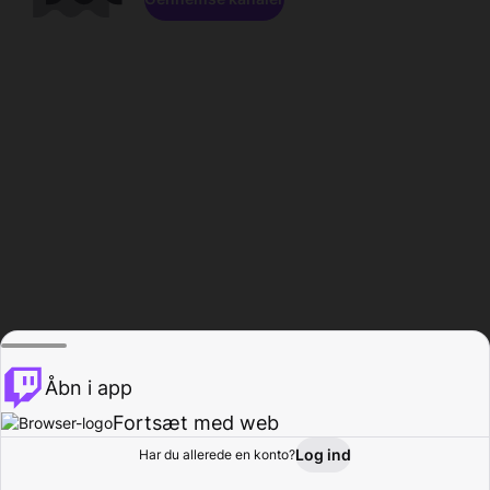
Åbn i app
Fortsæt med web
Log ind
Har du allerede en konto?
Hjem
Gennemse
Aktivitet
Profil