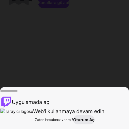
Kanallara göz at
Uygulamada aç
Web'i kullanmaya devam edin
Oturum Aç
Zaten hesabınız var mı?
Ana Sayfa
Gözat
Aktivite
Profil