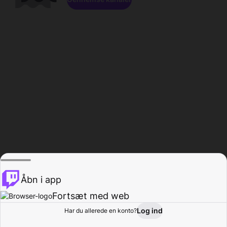
Åbn i app
Fortsæt med web
Log ind
Har du allerede en konto?
Hjem
Gennemse
Aktivitet
Profil