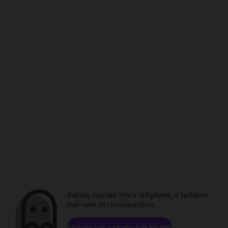
Sajnos, hacsak nincs időgéped, a tartalom
már nem áll rendelkezésre.
Böngészés a csatornák között