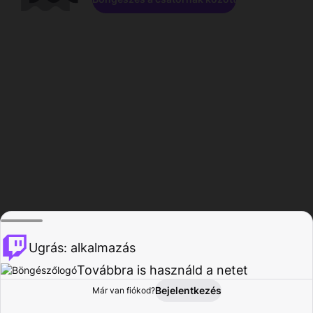
Ugrás: alkalmazás
Továbbra is használd a netet
Bejelentkezés
Már van fiókod?
Főoldal
Böngészés
Tevékenység
Profil