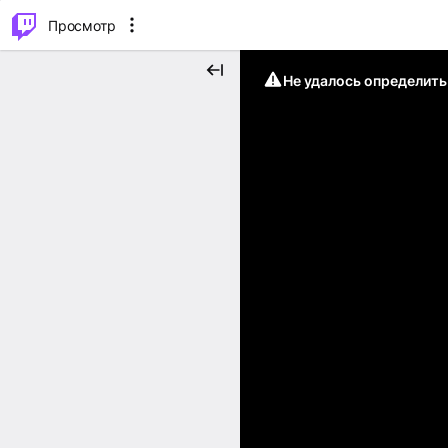
.
⌥
P
Просмотр
Не удалось определит