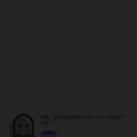
抱歉。您恐怕得搭乘时光机才有办法找回那个
内容了。
浏览频道