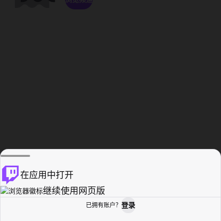
在应用中打开
继续使用网页版
登录
已拥有账户？
主页
浏览
活动纪录
个人资料