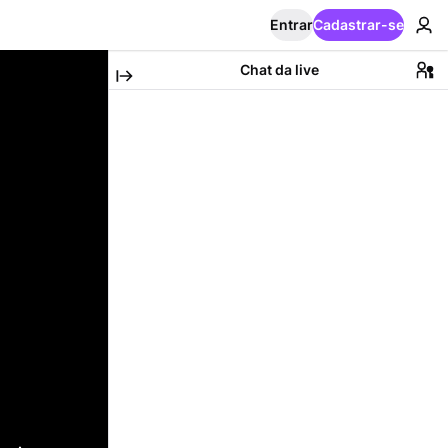
Entrar
Cadastrar-se
Chat da live