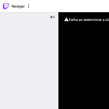
⌥
P
Navegar
Falha ao determinar a c