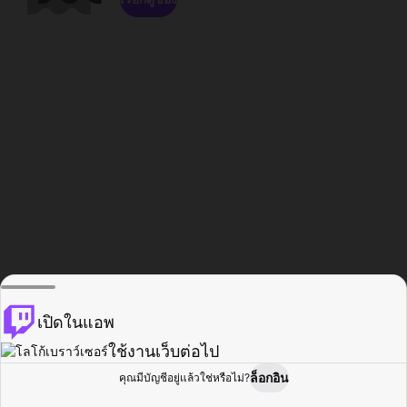
เปิดในแอพ
ใช้งานเว็บต่อไป
ล็อกอิน
คุณมีบัญชีอยู่แล้วใช่หรือไม่?
หน้าแรก
เรียกดู
กิจกรรม
โปรไฟล์