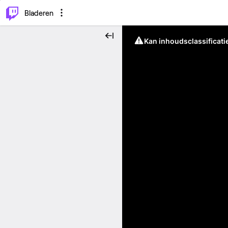
⌥
P
Bladeren
Kan inhoudsclassificati