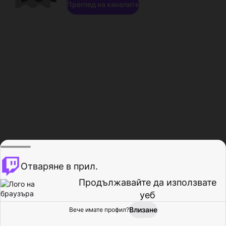
Преглед на каналите
Отваряне в прил.
Продължавайте да използвате
уеб
Влизане
Вече имате профил?
Начало
Преглед
Активност
Профил