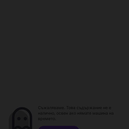
Съжаляваме. Това съдържание не е
налично, освен ако нямате машина на
времето.