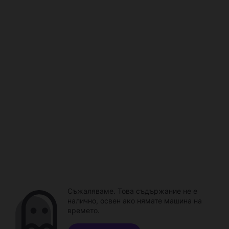
Съжаляваме. Това съдържание не е
налично, освен ако нямате машина на
времето.