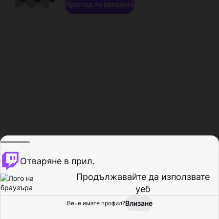
Преглед на каналите
Отваряне в прил.
Продължавайте да използвате
уеб
Влизане
Вече имате профил?
Начало
Преглед
Активност
Профил