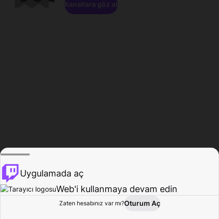
Kanallara göz at
Uygulamada aç
Web'i kullanmaya devam edin
Oturum Aç
Zaten hesabınız var mı?
Ana Sayfa
Gözat
Aktivite
Profil