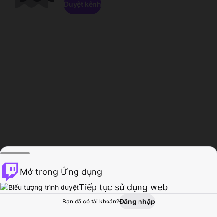
Duyệt kênh
Mở trong Ứng dụng
Tiếp tục sử dụng web
Đăng nhập
Bạn đã có tài khoản?
Trang chủ
Duyệt
Hoạt động
Hồ sơ