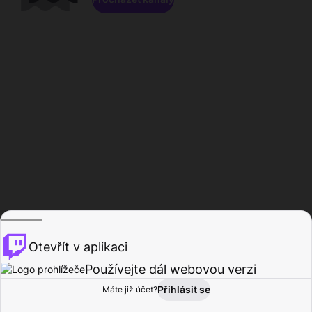
Otevřít v aplikaci
Používejte dál webovou verzi
Přihlásit se
Máte již účet?
Domů
Procházet
Aktivita
Profil