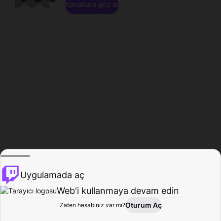
Kanallara göz at
Uygulamada aç
Web'i kullanmaya devam edin
Oturum Aç
Zaten hesabınız var mı?
Ana Sayfa
Gözat
Aktivite
Profil