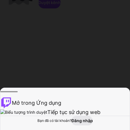
Duyệt kênh
Mở trong Ứng dụng
Tiếp tục sử dụng web
Đăng nhập
Bạn đã có tài khoản?
Trang chủ
Duyệt
Hoạt động
Hồ sơ