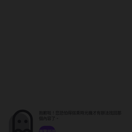
抱歉啦！您恐怕得搭乘時光機才有辦法找回那
個內容了。
瀏覽頻道