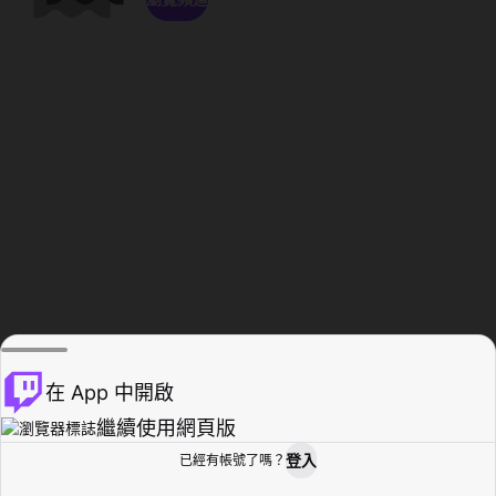
在 App 中開啟
繼續使用網頁版
登入
已經有帳號了嗎？
創作者基地
瀏覽
活動紀錄
個人檔案