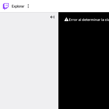
⌥
P
Explorar
Error al determinar la c