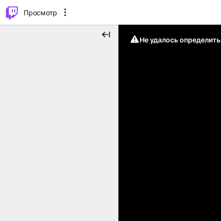
.
⌥
P
Просмотр
Не удалось определит