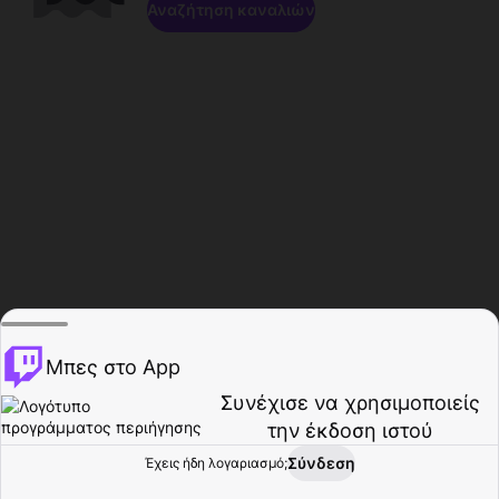
Αναζήτηση καναλιών
Μπες στο App
Συνέχισε να χρησιμοποιείς
την έκδοση ιστού
Σύνδεση
Έχεις ήδη λογαριασμό;
Αρχική σελίδα
Περιήγηση
Δραστηριότητα
Προφίλ