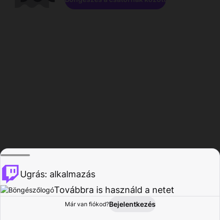
Ugrás: alkalmazás
Továbbra is használd a netet
Bejelentkezés
Már van fiókod?
Főoldal
Böngészés
Tevékenység
Profil