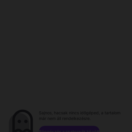
Sajnos, hacsak nincs időgéped, a tartalom
már nem áll rendelkezésre.
Böngészés a csatornák között