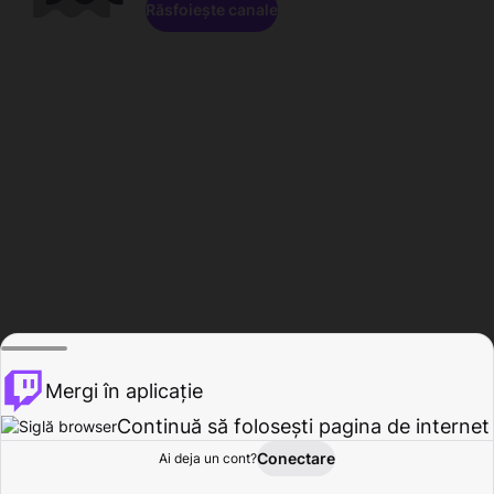
Răsfoiește canale
Mergi în aplicație
Continuă să folosești pagina de internet
Conectare
Ai deja un cont?
Acasă
Răsfoire
Activitate
Profil