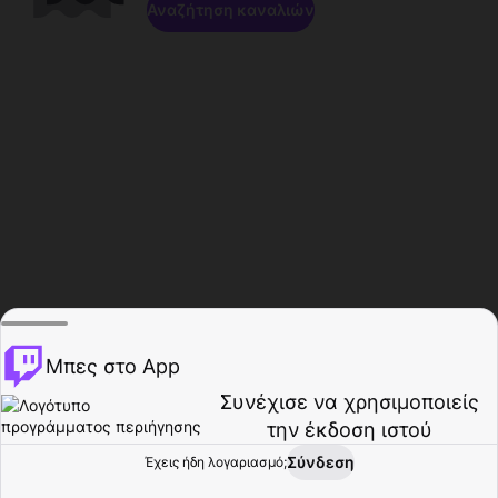
Αναζήτηση καναλιών
Μπες στο App
Συνέχισε να χρησιμοποιείς
την έκδοση ιστού
Σύνδεση
Έχεις ήδη λογαριασμό;
Αρχική σελίδα
Περιήγηση
Δραστηριότητα
Προφίλ