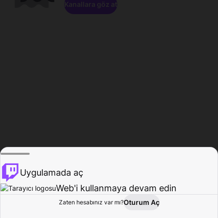
Kanallara göz at
Uygulamada aç
Web'i kullanmaya devam edin
Oturum Aç
Zaten hesabınız var mı?
Ana Sayfa
Gözat
Aktivite
Profil