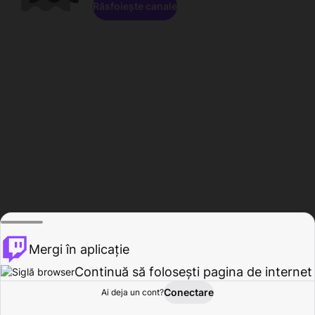
Răsfoiește canale
Mergi în aplicație
Continuă să folosești pagina de internet
Conectare
Ai deja un cont?
Acasă
Răsfoire
Activitate
Profil