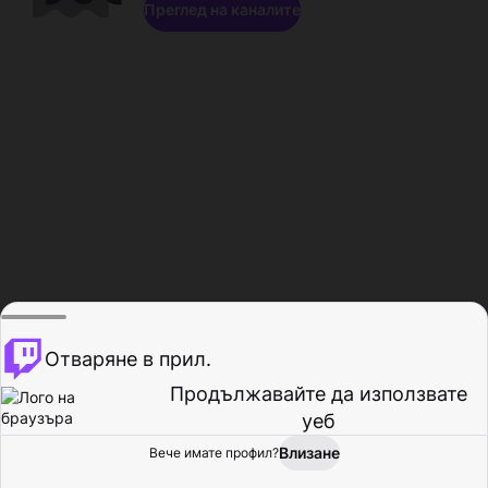
Преглед на каналите
Отваряне в прил.
Продължавайте да използвате
уеб
Влизане
Вече имате профил?
Начало
Преглед
Активност
Профил