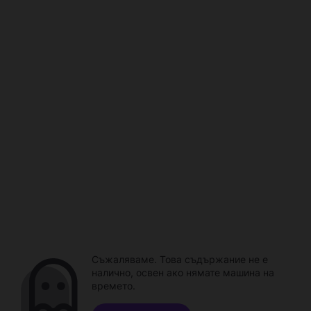
Съжаляваме. Това съдържание не е
налично, освен ако нямате машина на
времето.