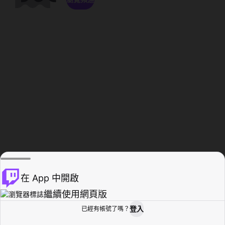
在 App 中開啟
繼續使用網頁版
登入
已經有帳號了嗎？
創作者基地
瀏覽
活動紀錄
個人檔案