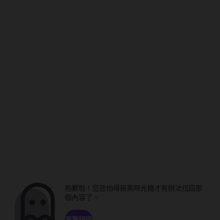
抱歉啦！您恐怕得搭乘時光機才有辦法找回那
個內容了。
瀏覽頻道