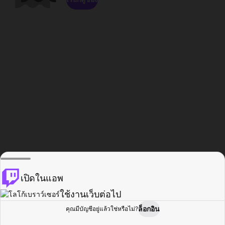
เปิดในแอพ
ใช้งานเว็บต่อไป
ล็อกอิน
คุณมีบัญชีอยู่แล้วใช่หรือไม่?
หน้าแรก
เรียกดู
กิจกรรม
โปรไฟล์