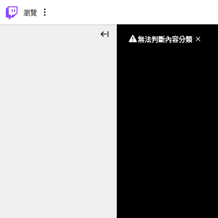
⌥
P
瀏覽
無法判斷內容分類