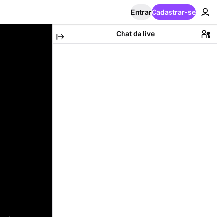
Entrar
Cadastrar-se
Chat da live