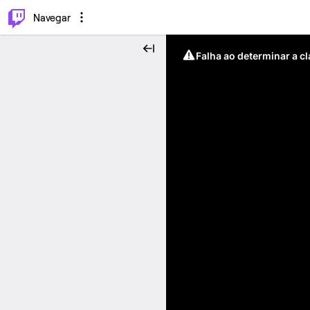
⌥
P
Navegar
Falha ao determinar a c