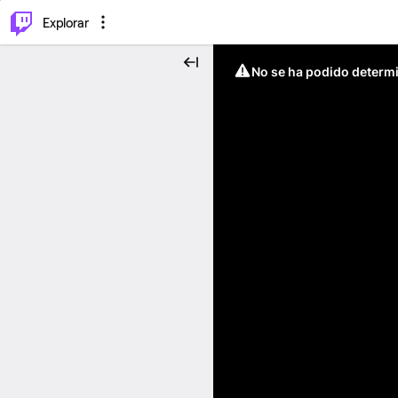
⌥
P
Explorar
No se ha podido determin