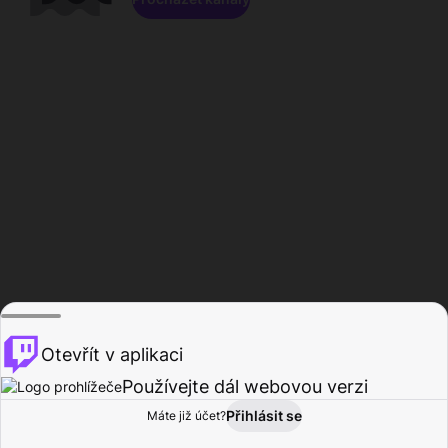
Otevřít v aplikaci
Používejte dál webovou verzi
Přihlásit se
Máte již účet?
Domů
Procházet
Aktivita
Profil