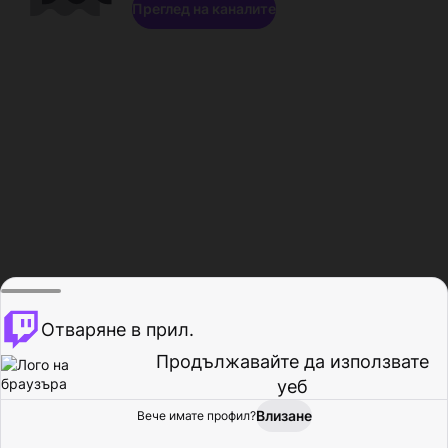
Преглед на каналите
Отваряне в прил.
Продължавайте да използвате
уеб
Влизане
Вече имате профил?
Начало
Преглед
Активност
Профил