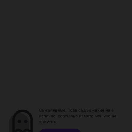
Съжаляваме. Това съдържание не е
налично, освен ако нямате машина на
времето.