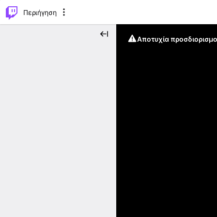
..
⌥
P
Περιήγηση
Αποτυχία προσδιορισμο