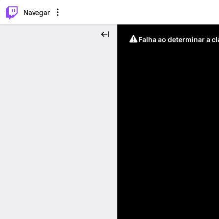
⌥
P
Navegar
Falha ao determinar a c