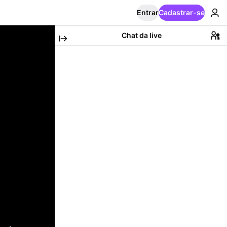
Entrar
Cadastrar-se
Chat da live