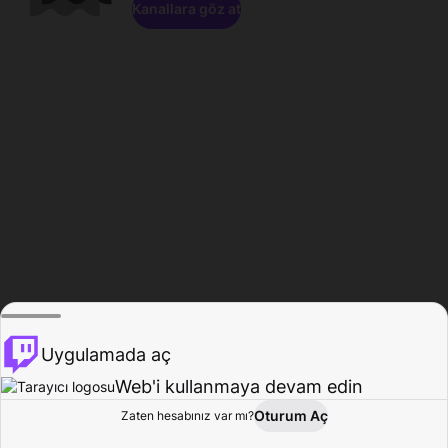
Kanallara göz at
Uygulamada aç
Web'i kullanmaya devam edin
Oturum Aç
Zaten hesabınız var mı?
Ana Sayfa
Gözat
Aktivite
Profil