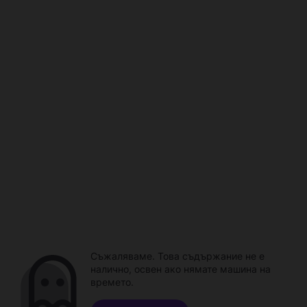
Съжаляваме. Това съдържание не е
налично, освен ако нямате машина на
времето.