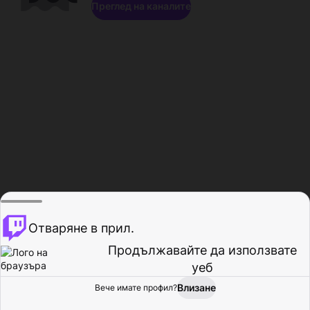
Преглед на каналите
Отваряне в прил.
Продължавайте да използвате
уеб
Влизане
Вече имате профил?
Начало
Преглед
Активност
Профил