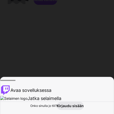
Avaa sovelluksessa
Jatka selaimella
Kirjaudu sisään
Onko sinulla jo tili?
Koti
Selaa
Toiminta
Profiili