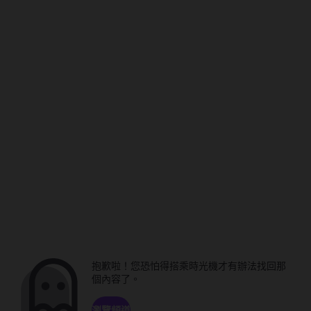
抱歉啦！您恐怕得搭乘時光機才有辦法找回那
個內容了。
瀏覽頻道