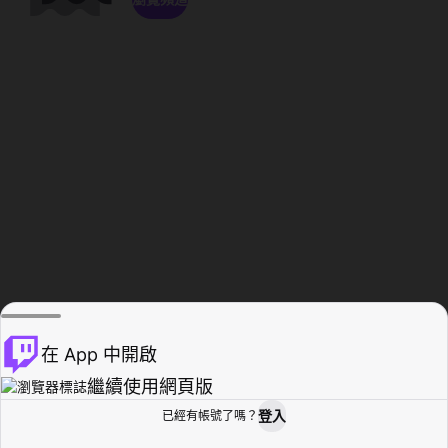
在 App 中開啟
繼續使用網頁版
登入
已經有帳號了嗎？
創作者基地
瀏覽
活動紀錄
個人檔案