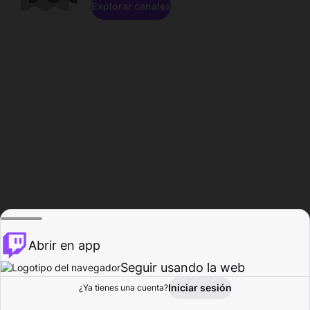
Explorar canales
Abrir en app
Seguir usando la web
Iniciar sesión
Página del
¿Ya tienes una cuenta?
Explorar
Actividad
Perfil
Creador