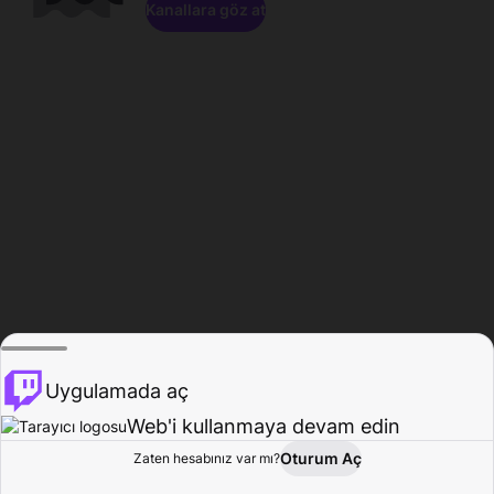
Kanallara göz at
Uygulamada aç
Web'i kullanmaya devam edin
Oturum Aç
Zaten hesabınız var mı?
Ana Sayfa
Gözat
Aktivite
Profil