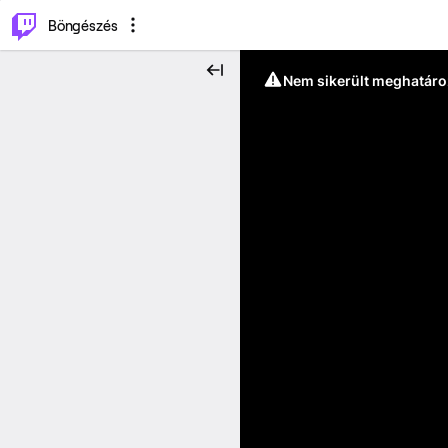
⌥
P
Böngészés
Nem sikerült meghatáro