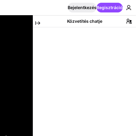
Bejelentkezés
Regisztráció
Közvetítés chatje