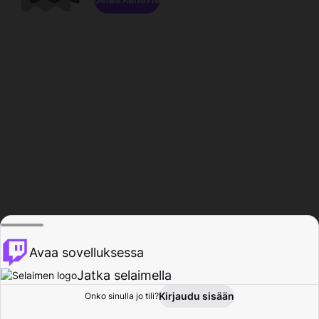
Avaa sovelluksessa
Jatka selaimella
Kirjaudu sisään
Onko sinulla jo tili?
Koti
Selaa
Toiminta
Profiili