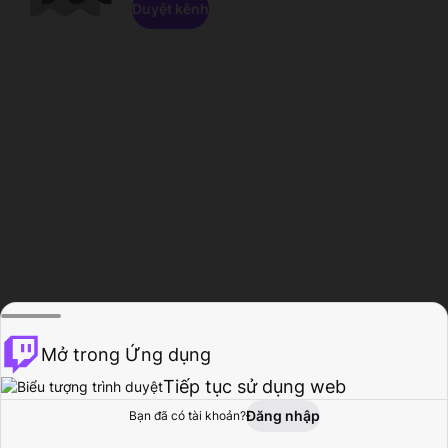
Duyệt kênh
Mở trong Ứng dụng
Tiếp tục sử dụng web
Đăng nhập
Bạn đã có tài khoản?
Trang chủ
Duyệt
Hoạt động
Hồ sơ