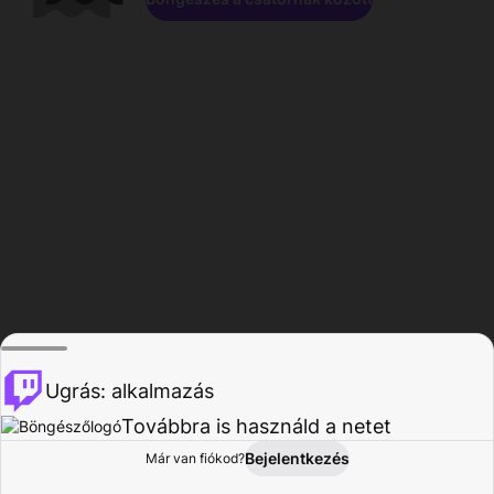
Ugrás: alkalmazás
Továbbra is használd a netet
Bejelentkezés
Már van fiókod?
Főoldal
Böngészés
Tevékenység
Profil