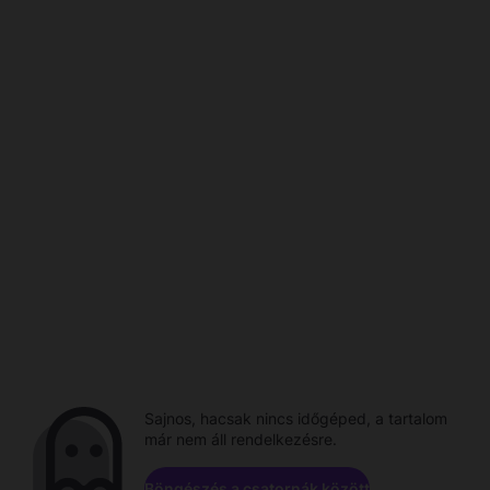
Sajnos, hacsak nincs időgéped, a tartalom
már nem áll rendelkezésre.
Böngészés a csatornák között