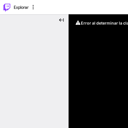
⌥
P
Explorar
Error al determinar la c